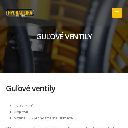
GUĽOVÉ VENTILY
Guľové ventily
dvojcestné
trojcestné
vrtané L, T/ jednosmerné, škrtiace,…