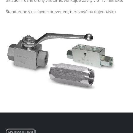
Skladom rôzne druhy vnútorné/vonkajšie závity v G“ i v metrické.
Štandardne v oceľovom prevedení, nerezové na objednávku.