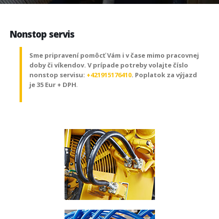
Nonstop servis
Sme pripravení pomôcť Vám i v čase mimo pracovnej
doby či víkendov. V prípade potreby volajte číslo
nonstop servisu:
+421915176410
. Poplatok za výjazd
je 35 Eur + DPH
.